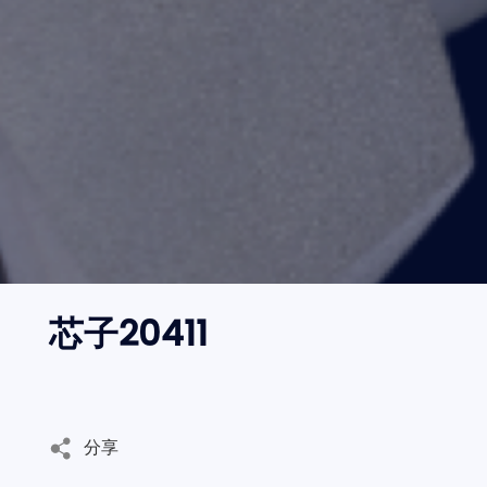
邮箱
语言切换
- 公司新闻
CN
地址
EN
内容
芯子20411
验证码
发
送
分享