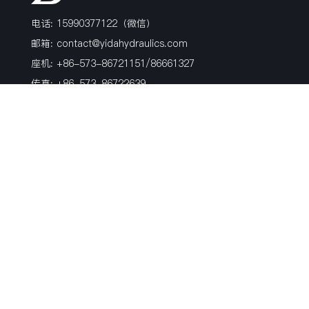
电话: 15990377122（微信）
邮箱:
contact@yidahydraulics.com
座机: +86-573-86721151/86661327
传真: +86-573-86722639
地址: 浙江省嘉兴市海盐县沈荡镇镇北路99号
产品
博客
关于我们
软管接头
行业新闻
荣誉证书
过渡接头
活动
历史
非标硬管件
公司新闻
风电产品
材质
表面处理方式
关注我们