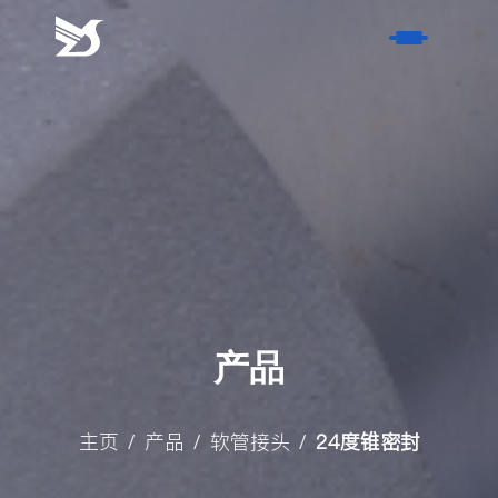
请
耐
心
等
首页
待
工
产品
作
人
- 软管接头
关于我们
员
- 过渡接头
的
- 荣誉证书
服务
回
- 非标硬管件
- 历史
复。
- 风电产品
产品
联系我们
- 材质
名称
博客
- 表面处理方式
主页
产品
软管接头
24度锥密封
/
/
/
联系方式
- 行业新闻
搜索
- 活动