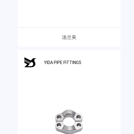
法兰夹
YIDA PIPE FITTINGS