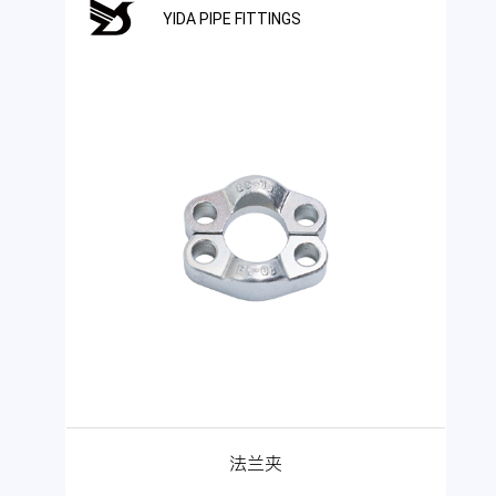
YIDA PIPE FITTINGS
法兰夹