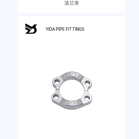
法兰夹
YIDA PIPE FITTINGS