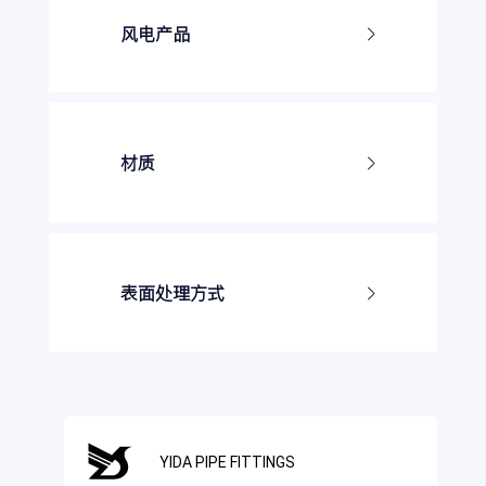
密封
外锥管螺纹密封
风电产品
美制螺纹74度锥面扩口接
日式接头
头
铰接式
美制锥管螺纹NPT接头
双面连接接头
公制螺纹74度扩口接头
法兰夹
英锥管螺纹BSPT接头
材质
软管总成
ISO6162法兰接头
碳钢
焊接接头
不锈钢
其他接头
黄铜
表面处理方式
白锌
黄锌
锌镍
发黑
YIDA PIPE FITTINGS