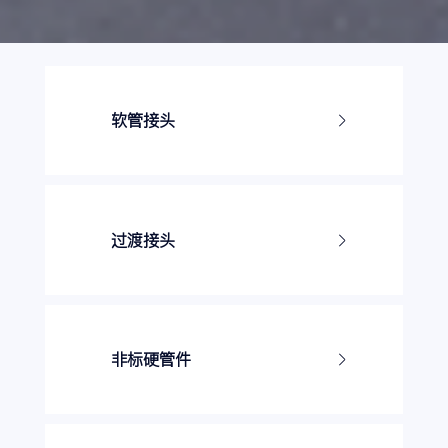
软管接头
一体式套筒
分体式套筒
24度锥密封
过渡接头
60°锥面密封
公制螺纹卡套接头
74度锥面密封
英管螺纹60度锥面密封接
平面密封
头
球面密封
非标硬管件
公制螺纹平面O形圈密封接
法兰密封
头
阀块
卡套式直管
美制ORFS螺纹平面O形圈
焊接硬管