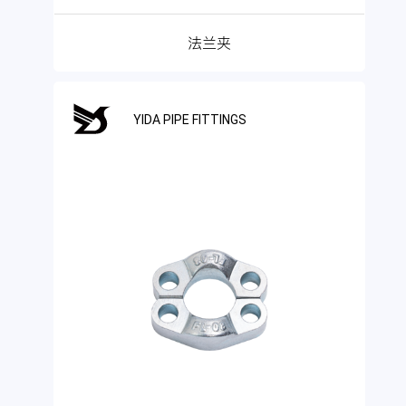
法兰夹
YIDA PIPE FITTINGS