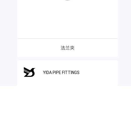
法兰夹
YIDA PIPE FITTINGS