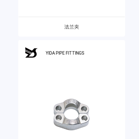
法兰夹
YIDA PIPE FITTINGS