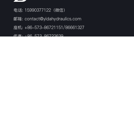
电话: 15990377122（微信）
邮箱:
contact@yidahydraulics.com
座机: +86-573-86721151/86661327
传真: +86-573-86722639
地址: 浙江省嘉兴市海盐县沈荡镇镇北路99号
产品
博客
关于我们
软管接头
行业新闻
荣誉证书
过渡接头
活动
历史
非标硬管件
公司新闻
风电产品
材质
表面处理方式
关注我们