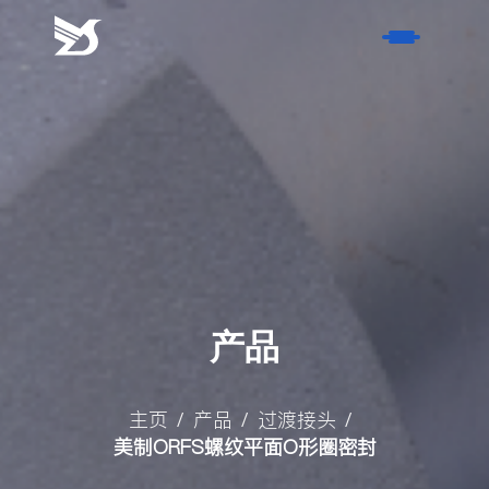
请
耐
心
等
首页
待
工
产品
作
人
- 软管接头
关于我们
员
- 过渡接头
的
- 荣誉证书
服务
回
- 非标硬管件
- 历史
复。
产品
- 风电产品
联系我们
- 材质
名称
博客
- 表面处理方式
主页
产品
过渡接头
/
/
/
联系方式
美制ORFS螺纹平面O形圈密封
- 行业新闻
搜索
- 活动