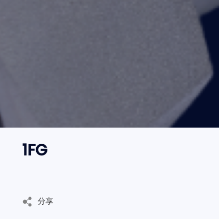
邮箱
语言切换
- 公司新闻
CN
地址
EN
内容
1FG
验证码
发
送
分享