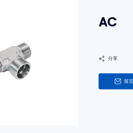
AC
分享
留