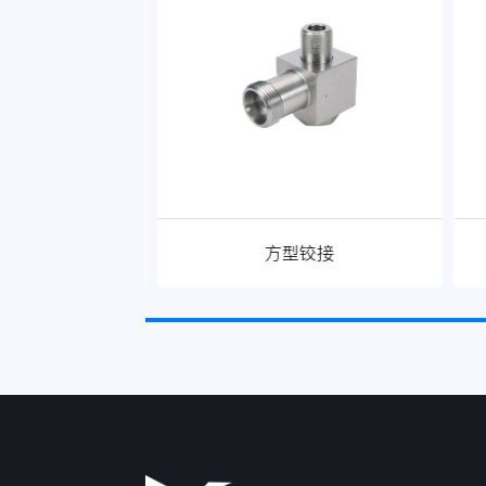
4-22WD
方型铰接