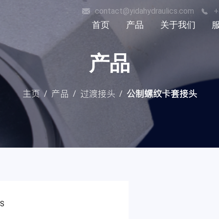
contact@yidahydraulics.com
+
首页
产品
关于我们
荣誉证书
软管接头
产品
历史
过渡接头
非标硬管件
主页
产品
过渡接头
公制螺纹卡套接头
/
/
/
风电产品
材质
表面处理方式
GS