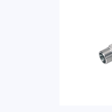
复。
内容
名称
联系方式
邮箱
地址
验证码
发
送