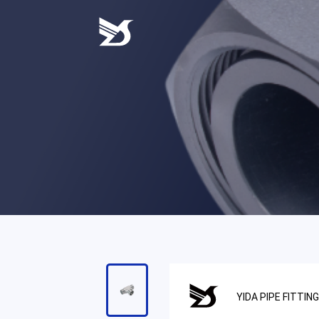
一
至
周
五，
9:00
至
18:00，
请
耐
心
等
待
工
作
人
员
的
YIDA PIPE FITTIN
回