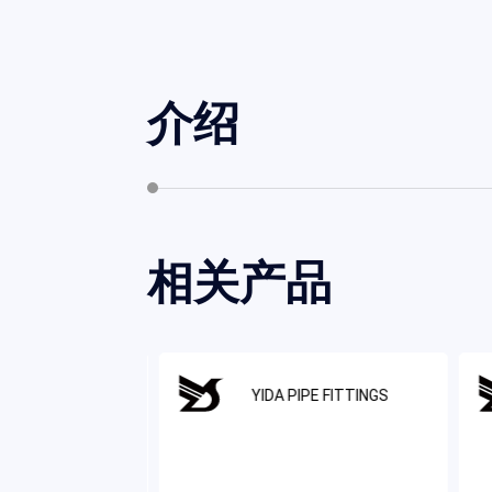
介绍
相关产品
IPE FITTINGS
YIDA PIPE FITTINGS