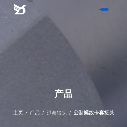
请
耐
心
等
首页
待
工
产品
作
人
- 软管接头
关于我们
员
- 过渡接头
的
- 荣誉证书
服务
回
- 非标硬管件
- 历史
复。
- 风电产品
产品
联系我们
- 材质
名称
博客
- 表面处理方式
主页
产品
过渡接头
公制螺纹卡套接头
/
/
/
联系方式
- 行业新闻
搜索
- 活动