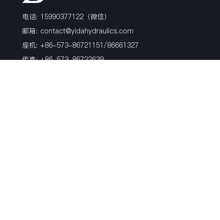
电话: 15990377122（微信）
邮箱:
contact@yidahydraulics.com
座机: +86-573-86721151/86661327
传真: +86-573-86722639
地址: 浙江省嘉兴市海盐县沈荡镇镇北路99号
产品
博客
关于我们
软管接头
行业新闻
荣誉证书
过渡接头
活动
历史
非标硬管件
公司新闻
风电产品
材质
表面处理方式
关注我们