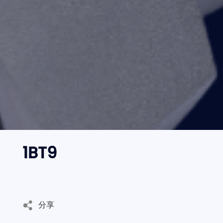
邮箱
语言切换
- 公司新闻
CN
地址
EN
内容
1BT9
验证码
发
送
分享