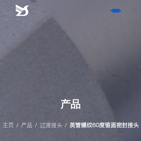
请
耐
心
等
首页
待
工
产品
作
人
- 软管接头
关于我们
员
- 过渡接头
的
- 荣誉证书
服务
回
- 非标硬管件
- 历史
复。
- 风电产品
产品
联系我们
- 材质
名称
博客
- 表面处理方式
主页
产品
过渡接头
英管螺纹60度锥面密封接头
/
/
/
联系方式
- 行业新闻
搜索
- 活动