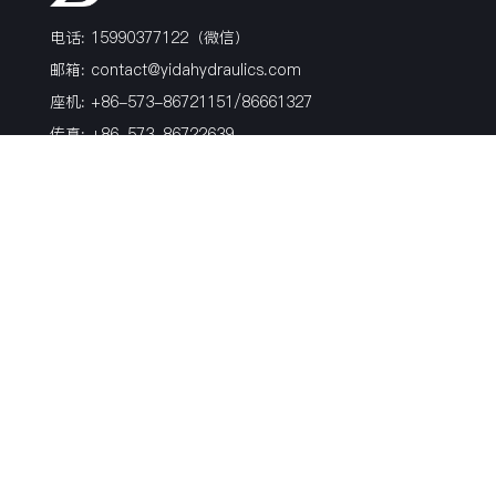
电话: 15990377122（微信）
邮箱:
contact@yidahydraulics.com
座机: +86-573-86721151/86661327
传真: +86-573-86722639
地址: 浙江省嘉兴市海盐县沈荡镇镇北路99号
产品
博客
关于我们
软管接头
行业新闻
荣誉证书
过渡接头
活动
历史
非标硬管件
公司新闻
风电产品
材质
表面处理方式
关注我们