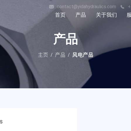
contact@yidahydraulics.com
+
首页
产品
关于我们
荣誉证书
软管接头
产品
历史
过渡接头
非标硬管件
主页
产品
风电产品
/
/
风电产品
材质
表面处理方式
GS