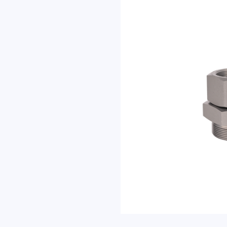
复。
内容
名称
联系方式
邮箱
地址
验证码
发
送