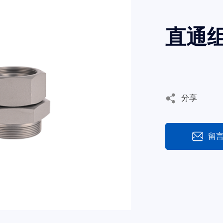
直通组
分享
留