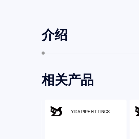
介绍
相关产品
IPE FITTINGS
YIDA PIPE FITTINGS