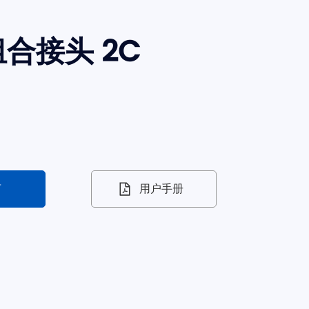
合接头 2C
言
用户手册