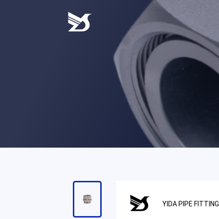
一
至
周
五，
9:00
至
18:00，
请
耐
心
等
待
工
作
人
员
的
YIDA PIPE FITTIN
回