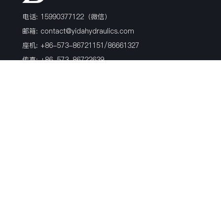
电话: 15990377122（微信）
邮箱:
contact@yidahydraulics.com
座机: +86-573-86721151/86661327
传真: +86-573-86722639
地址: 浙江省嘉兴市海盐县沈荡镇镇北路99号
产品
博客
关于我们
软管接头
行业新闻
荣誉证书
过渡接头
活动
历史
非标硬管件
公司新闻
风电产品
材质
表面处理方式
关注我们