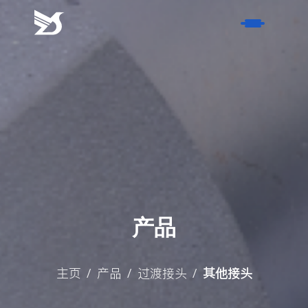
请
耐
心
等
首页
待
工
产品
作
人
- 软管接头
关于我们
员
- 过渡接头
的
- 荣誉证书
服务
回
- 非标硬管件
- 历史
复。
- 风电产品
产品
联系我们
- 材质
名称
博客
- 表面处理方式
主页
产品
过渡接头
其他接头
/
/
/
联系方式
- 行业新闻
搜索
- 活动