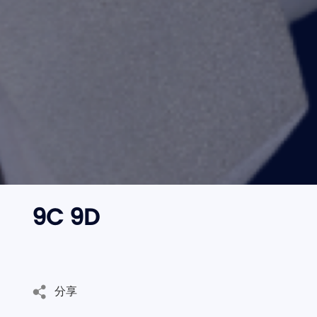
邮箱
语言切换
- 公司新闻
CN
地址
EN
内容
9C 9D
验证码
发
送
分享