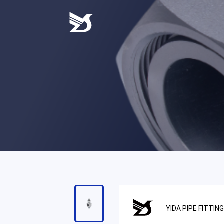
一
至
周
五，
9:00
至
18:00，
请
耐
心
等
待
工
作
人
员
的
YIDA PIPE FITTIN
回