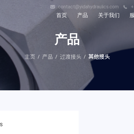
contact@yidahydraulics.com
+
首页
产品
关于我们
荣誉证书
软管接头
产品
历史
过渡接头
非标硬管件
主页
产品
过渡接头
其他接头
/
/
/
风电产品
材质
表面处理方式
GS