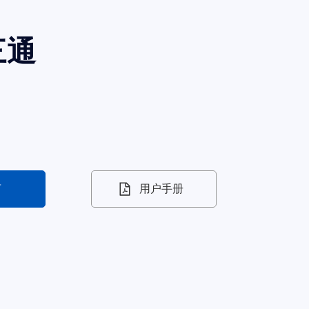
三通
言
用户手册