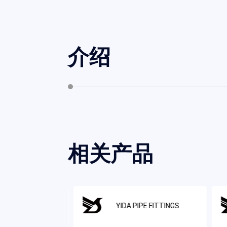
介绍
相关产品
IPE FITTINGS
YIDA PIPE FITTINGS