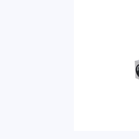
复。
内容
名称
联系方式
邮箱
地址
验证码
发
送