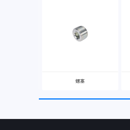
接三通
螺塞