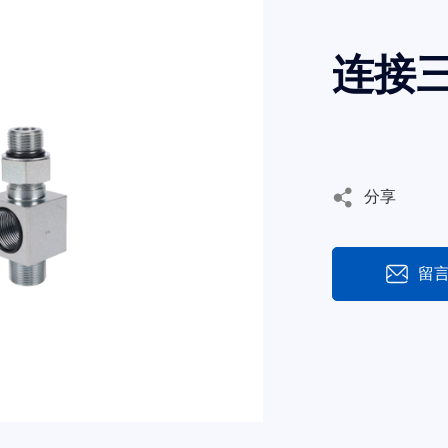
连接
分享
留