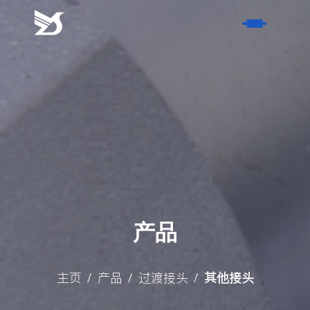
请
耐
心
等
首页
待
工
产品
作
人
- 软管接头
关于我们
员
- 过渡接头
的
- 荣誉证书
服务
回
- 非标硬管件
- 历史
复。
- 风电产品
联系我们
产品
- 材质
名称
博客
- 表面处理方式
主页
产品
过渡接头
其他接头
/
/
/
联系方式
- 行业新闻
搜索
- 活动