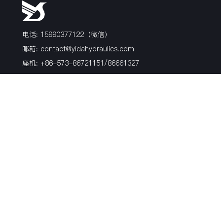
电话: 15990377122（微信）
邮箱:
contact@yidahydraulics.com
座机: +86-573-86721151/86661327
传真: +86-573-86722639
地址: 浙江省嘉兴市海盐县沈荡镇镇北路99号
产品
博客
关于我们
软管接头
行业新闻
荣誉证书
过渡接头
活动
历史
非标硬管件
公司新闻
风电产品
材质
表面处理方式
关注我们