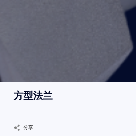
邮箱
语言切换
- 公司新闻
CN
地址
EN
内容
验证码
方型法兰
发
送
分享