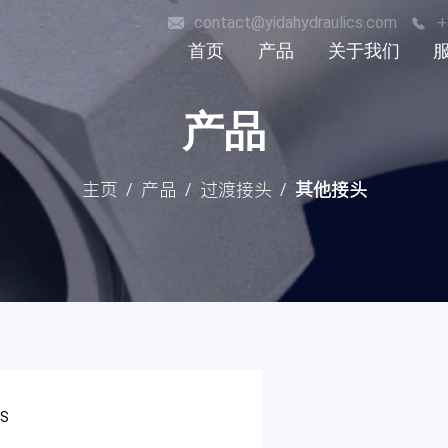
contact@yidahydraulics.com
+
首页
产品
关于我们
荣誉证书
软管接头
产品
历史
过渡接头
非标硬管件
主页
产品
过渡接头
其他接头
/
/
/
风电产品
材质
表面处理方式
GS