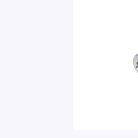
复。
内容
名称
联系方式
邮箱
地址
验证码
发
送