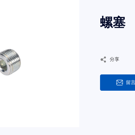
螺塞
分享
留