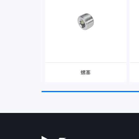
接三通
螺塞