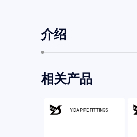
介绍
相关产品
IPE FITTINGS
YIDA PIPE FITTINGS