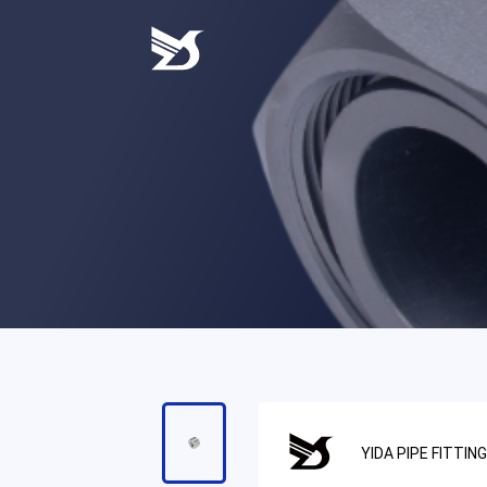
一
至
周
五，
9:00
至
18:00，
请
耐
心
等
待
工
作
人
员
的
YIDA PIPE FITTIN
回