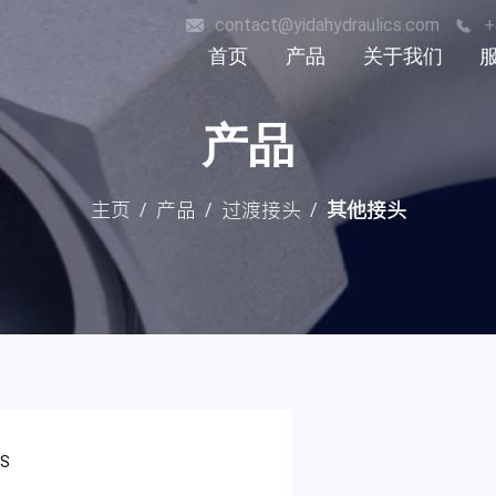
contact@yidahydraulics.com
+
首页
产品
关于我们
荣誉证书
软管接头
产品
历史
过渡接头
非标硬管件
主页
产品
过渡接头
其他接头
/
/
/
风电产品
材质
表面处理方式
GS