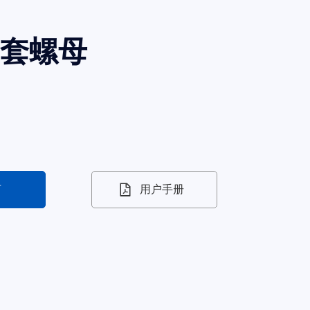
T套螺母
言
用户手册