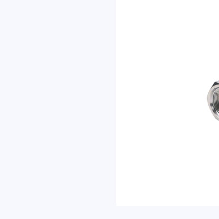
复。
内容
名称
联系方式
邮箱
地址
验证码
发
送