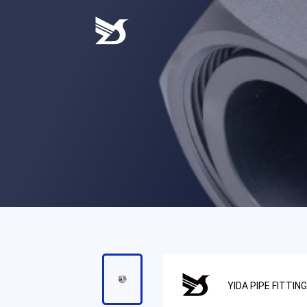
一
至
周
五，
9:00
至
18:00，
请
耐
心
等
待
工
作
人
员
的
YIDA PIPE FITTIN
回