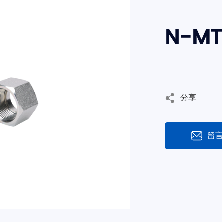
N-M
分享
留