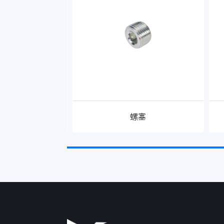
接三通
螺塞