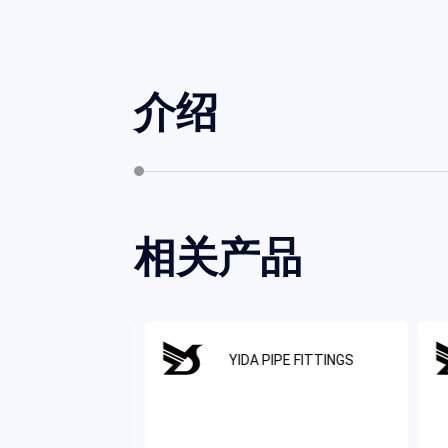
介绍
相关产品
IPE FITTINGS
YIDA PIPE FITTINGS